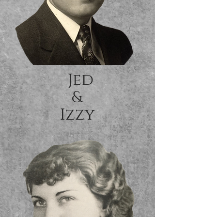
Jed
&
Izzy